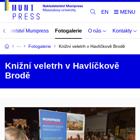
EN
adatelství Munipress
Fotogalerie
O nás
Kontakty
Fotogalerie
Knižní veletrh v Havlíčkově Brodě
Knižní veletrh v Havlíčkově
Brodě