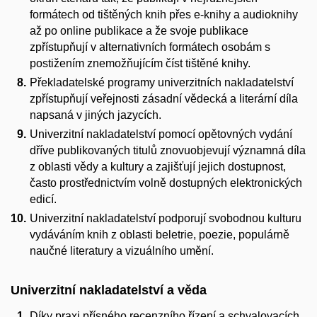
formátech od tištěných knih přes e‑knihy a audioknihy
až po online publikace a že svoje publikace
zpřístupňují v alternativních formátech osobám s
postižením znemožňujícím číst tištěné knihy.
Překladatelské programy univerzitních nakladatelství
zpřístupňují veřejnosti zásadní vědecká a literární díla
napsaná v jiných jazycích.
Univerzitní nakladatelství pomocí opětovných vydání
dříve publikovaných titulů znovuobjevují významná díla
z oblasti vědy a kultury a zajišťují jejich dostupnost,
často prostřednictvím volně dostupných elektronických
edicí.
Univerzitní nakladatelství podporují svobodnou kulturu
vydáváním knih z oblasti beletrie, poezie, populárně
naučné literatury a vizuálního umění.
Univerzitní nakladatelství a věda
Díky praxi přísného recenzního řízení a schvalovacích