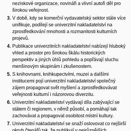
neziskové organizace, novináři a vlivní autoři děl pro
širokou veřejnost.
V době, kdy se komerční vydavatelský sektor stále více
unifikuje, podílejí se univerzitní nakladatelství na
zprostředkování mnohosti a rozmanitosti kulturních
projevů.
Publikace univerzitních nakladatelství nabízejí hluboký
vhled a prostor pro širokou škálu historických
perspektiv a jiných úhlů pohledu a popřávají sluchu
menšinovým skupinám i zkušenostem.
S knihovnami, knihkupectvími, muzei a dalšími
institucemi pojí univerzitní nakladatelství společný
zájem propagovat svět myšlení a zprostředkovávat
veřejnosti kulturní i názorovou diverzitu.
Univerzitní nakladatelství vydávají díla zabývající se
státem či regionem, v němž působí, a pomáhají tak
zachovávat a propagovat osobitost místní kultury.
Univerzitní nakladatelství se snaží oslovovat co nejširší
okruh čtenářů tak, že publikují v nejrůznějších