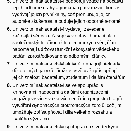
Univerzitní nakladatelství podporují vědce na počátku
jejich odborné dráhy a pomáhají jim v rozvoji tím, že
vydávají jejich první knihy, což prohlubuje jejich
autorské zkušenosti a buduje jejich odborné renomé.
Univerzitní nakladatelství vydávají zavedené i
začínající vědecké časopisy v oblasti humanitních,
společenských, přírodních a technických věd, čímž
napomáhají udržovat funkční ekosystém vědeckého
bádání zprostředkovaného odbornými články.
Univerzitní nakladatelství aktivně propagují překlady
děl do jiných jazyků, čímž celosvětově zpřístupňují
jejich znalosti badatelům, studentům i dalším čtenářům.
Univerzitní nakladatelství se ve spolupráci s
knihovnami, nadacemi a dalšími organizacemi
angažují ve vícesvazkových edičních projektech a při
vytváření dynamických elektronických zdrojů, což jim
umožňuje zpřístupňovat i díla velkého rozsahu a
trvalého významu.
Univerzitní nakladatelství spolupracují s vědeckými