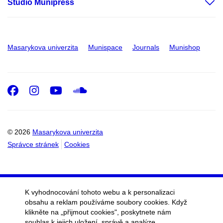
Studio Munipress
Masarykova univerzita
Munispace
Journals
Munishop
Facebook
Instagram
Youtube
SoundCloud
© 2026
Masarykova univerzita
Správce stránek
Cookies
K vyhodnocování tohoto webu a k personalizaci
obsahu a reklam používáme soubory cookies. Když
klikněte na „přijmout cookies", poskytnete nám
souhlas k jejich uložení, správě a analýze.