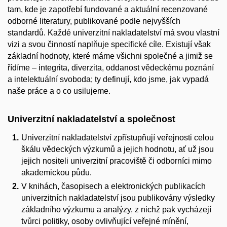
tam, kde je zapotřebí fundované a aktuální recenzované
odborné literatury, publikované podle nejvyšších
standardů. Každé univerzitní nakladatelství má svou vlastní
vizi a svou činností naplňuje specifické cíle. Existují však
základní hodnoty, které máme všichni společné a jimiž se
řídíme – integrita, diverzita, oddanost vědeckému poznání
a intelektuální svoboda; ty definují, kdo jsme, jak vypadá
naše práce a o co usilujeme.
Univerzitní nakladatelství a společnost
Univerzitní nakladatelství zpřístupňují veřejnosti celou
škálu vědeckých výzkumů a jejich hodnotu, ať už jsou
jejich nositeli univerzitní pracoviště či odborníci mimo
akademickou půdu.
V knihách, časopisech a elektronických publikacích
univerzitních nakladatelství jsou publikovány výsledky
základního výzkumu a analýzy, z nichž pak vycházejí
tvůrci politiky, osoby ovlivňující veřejné mínění,