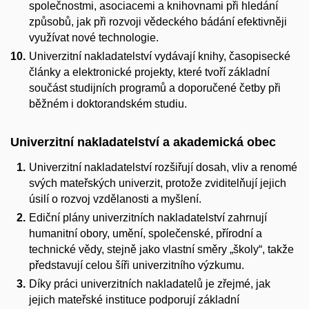
společnostmi, asociacemi a knihovnami při hledání
způsobů, jak při rozvoji vědeckého bádání efektivněji
využívat nové technologie.
Univerzitní nakladatelství vydávají knihy, časopisecké
články a elektronické projekty, které tvoří základní
součást studijních programů a doporučené četby při
běžném i doktorandském studiu.
Univerzitní nakladatelství a akademická obec
Univerzitní nakladatelství rozšiřují dosah, vliv a renomé
svých mateřských univerzit, protože zviditelňují jejich
úsilí o rozvoj vzdělanosti a myšlení.
Ediční plány univerzitních nakladatelství zahrnují
humanitní obory, umění, společenské, přírodní a
technické vědy, stejně jako vlastní směry „školy“, takže
představují celou šíři univerzitního výzkumu.
Díky práci univerzitních nakladatelů je zřejmé, jak
jejich mateřské instituce podporují základní