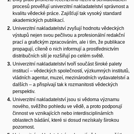
procesů prověřují univerzitní nakladatelství správnost a
kvalitu vědecké práce. Zajišťují tak vysoký standard
akademických publikací.
Univerzitní nakladatelství zvyšují hodnotu vědeckých
výstupů nejen svou pečlivou a profesionální redakční
prací a grafickým zpracováním, ale i tím, že publikace
propagují, cíleně o nich informují a prostřednictvím
distribučních sítí je rozšiřují po celém světě.
Univerzitní nakladatelství tvoří součást široké palety
institucí – vědeckých společností, výzkumných institutů,
vládních agentur, muzeí, mezinárodních vydavatelství a
dalších – a přispívají tak k rozmanitosti vědeckých
perspektiv.
Univerzitní nakladatelství jsou si vědoma významu
nového, svěžího pohledu ve vědě, a proto podporují
činnost ve vznikajících nebo interdisciplinárních
oblastech bádání, které si dosud nezískaly širokou
pozornost.