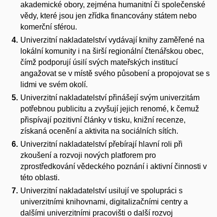
akademické obory, zejména humanitní či společenské
vědy, které jsou jen zřídka financovány státem nebo
komerční sférou.
Univerzitní nakladatelství vydávají knihy zaměřené na
lokální komunity i na širší regionální čtenářskou obec,
čímž podporují úsilí svých mateřských institucí
angažovat se v místě svého působení a propojovat se s
lidmi ve svém okolí.
Univerzitní nakladatelství přinášejí svým univerzitám
potřebnou publicitu a zvyšují jejich renomé, k čemuž
přispívají pozitivní články v tisku, knižní recenze,
získaná ocenění a aktivita na sociálních sítích.
Univerzitní nakladatelství přebírají hlavní roli při
zkoušení a rozvoji nových platforem pro
zprostředkování vědeckého poznání i aktivní činnosti v
této oblasti.
Univerzitní nakladatelství usilují ve spolupráci s
univerzitními knihovnami, digitalizačními centry a
dalšími univerzitními pracovišti o další rozvoj