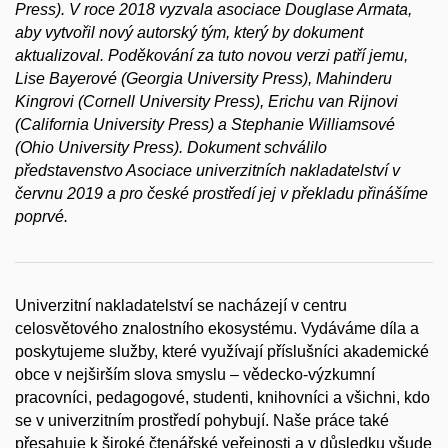
Press). V roce 2018 vyzvala asociace Douglase Armata,
aby vytvořil nový autorský tým, který by dokument
aktualizoval. Poděkování za tuto novou verzi patří jemu,
Lise Bayerové (Georgia University Press), Mahinderu
Kingrovi (Cornell University Press), Erichu van Rijnovi
(California University Press) a Stephanie Williamsové
(Ohio University Press). Dokument schválilo
představenstvo Asociace univerzitních nakladatelství v
červnu 2019 a pro české prostředí jej v překladu přinášíme
poprvé.
Univerzitní nakladatelství se nacházejí v centru
celosvětového znalostního ekosystému. Vydáváme díla a
poskytujeme služby, které využívají příslušníci akademické
obce v nejširším slova smyslu – vědecko‑výzkumní
pracovníci, pedagogové, studenti, knihovníci a všichni, kdo
se v univerzitním prostředí pohybují. Naše práce také
přesahuje k široké čtenářské veřejnosti a v důsledku všude