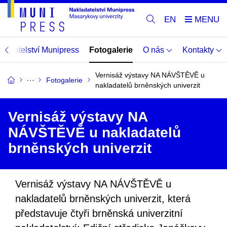
EN
adatelství Munipress
Fotogalerie
O nás
Kontakty
Vernisáž výstavy NA NÁVŠTĚVĚ u
Fotogalerie
nakladatelů brněnských univerzit
Vernisáž výstavy NA
NÁVŠTĚVĚ u nakladatelů
brněnských univerzit
Vernisáž výstavy NA NÁVŠTĚVĚ u
nakladatelů brněnských univerzit, která
představuje čtyři brněnská univerzitní