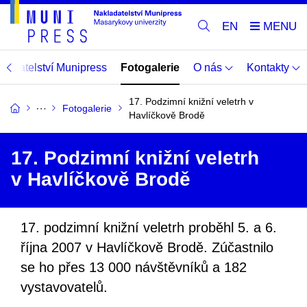
EN
adatelství Munipress
Fotogalerie
O nás
Kontakty
17. Podzimní knižní veletrh v
Fotogalerie
Havlíčkově Brodě
17. Podzimní knižní veletrh
v Havlíčkově Brodě
17. podzimní knižní veletrh proběhl 5. a 6.
října 2007 v Havlíčkově Brodě. Zúčastnilo
se ho přes 13 000 návštěvníků a 182
vystavovatelů.