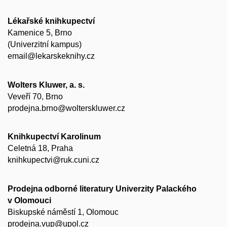
Lékařské knihkupectví
Kamenice 5, Brno
(Univerzitní kampus)
email@lekarskeknihy.cz
Wolters Kluwer, a. s.
Veveří 70, Brno
prodejna.brno@wolterskluwer.cz
Knihkupectví Karolinum
Celetná 18, Praha
knihkupectvi@ruk.cuni.cz
Prodejna odborné literatury Univerzity Palackého
v Olomouci
Biskupské náměstí 1, Olomouc
prodejna.vup@upol.cz