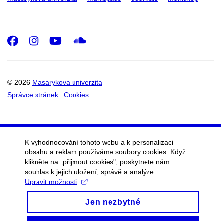
Facebook
Instagram
Youtube
SoundCloud
© 2026
Masarykova univerzita
Správce stránek
Cookies
K vyhodnocování tohoto webu a k personalizaci
obsahu a reklam používáme soubory cookies. Když
klikněte na „přijmout cookies", poskytnete nám
souhlas k jejich uložení, správě a analýze.
Upravit možnosti
Jen nezbytné