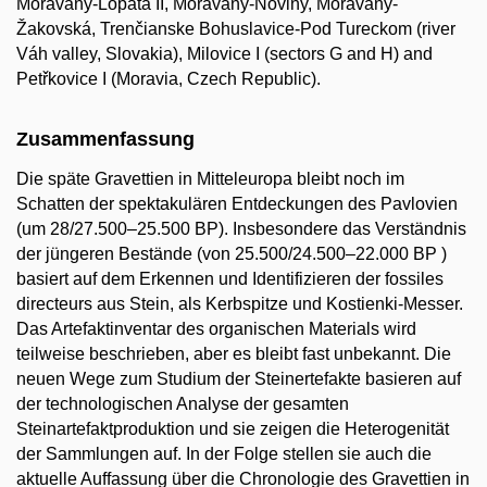
Moravany-Lopata II, Moravany-Noviny, Moravany-
Žakovská, Trenčianske Bohuslavice-Pod Tureckom (river
Váh valley, Slovakia), Milovice I (sectors G and H) and
Petřkovice I (Moravia, Czech Republic).
Zusammenfassung
Die späte Gravettien in Mitteleuropa bleibt noch im
Schatten der spektakulären Entdeckungen des Pavlovien
(um 28/27.500–25.500 BP). Insbesondere das Verständnis
der jüngeren Bestände (von 25.500/24.500–22.000 BP )
basiert auf dem Erkennen und Identifizieren der fossiles
directeurs aus Stein, als Kerbspitze und Kostienki-Messer.
Das Artefaktinventar des organischen Materials wird
teilweise beschrieben, aber es bleibt fast unbekannt. Die
neuen Wege zum Studium der Steinertefakte basieren auf
der technologischen Analyse der gesamten
Steinartefaktproduktion und sie zeigen die Heterogenität
der Sammlungen auf. In der Folge stellen sie auch die
aktuelle Auffassung über die Chronologie des Gravettien in