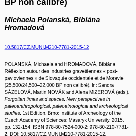
BP non calibré)
Michaela Polanská, Bibiána
Hromadová
10.5817/CZ.MUNI.M210-7781-2015-12
POLANSKÁ, Michaela and HROMADOVÁ, Bibiána.
Réflexion autour des industries gravettiennes « post-
pavloviennes » de Slovaquie occidentale et de Moravie
(25,500/24,500–22,000 BP non calibré). In: Sandra
SÁZELOVÁ, Martin NOVÁK and Alena MIZEROVÁ (eds.).
Forgotten times and spaces: New perspectives in
paleoanthropological, paleoetnological and archeological
studies.
1st Edition. Brno: Institute of Archeology of the
Czech Academy of Sciences; Masaryk University, 2015,
pp. 132-154. ISBN 978-80-7524-000-2; 978-80-210-7781-
2. DOI: 10.5817/CZ.MUNI.M210-7781-2015-12.