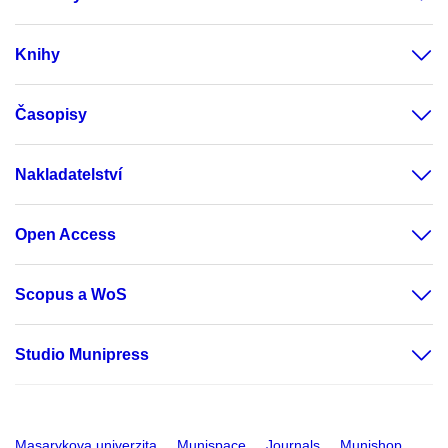
Knihy
Časopisy
Nakladatelství
Open Access
Scopus a WoS
Studio Munipress
Masarykova univerzita
Munispace
Journals
Munishop