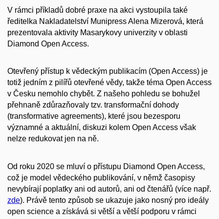
V rámci příkladů dobré praxe na akci vystoupila také
ředitelka Nakladatelství Munipress Alena Mizerová, která
prezentovala aktivity Masarykovy univerzity v oblasti
Diamond Open Access.
Otevřený přístup k vědeckým publikacím (Open Access) je
totiž jedním z pilířů otevřené vědy, takže téma Open Access
v Česku nemohlo chybět. Z našeho pohledu se bohužel
přehnaně zdůrazňovaly tzv. transformační dohody
(transformative agreements), které jsou bezesporu
významné a aktuální, diskuzi kolem Open Access však
nelze redukovat jen na ně.
Od roku 2020 se mluví o přístupu Diamond Open Access,
což je model vědeckého publikování, v němž časopisy
nevybírají poplatky ani od autorů, ani od čtenářů (více např.
zde
). Právě tento způsob se ukazuje jako nosný pro ideály
open science a získává si větší a větší podporu v rámci