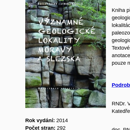
Kniha p
geologi
lokalitá
paleozo
geologic
Textové
anotace
pouze n
Podrob
RNDr. V
Katedře 
Rok vydání:
2014
Počet stran:
292
doc. RN