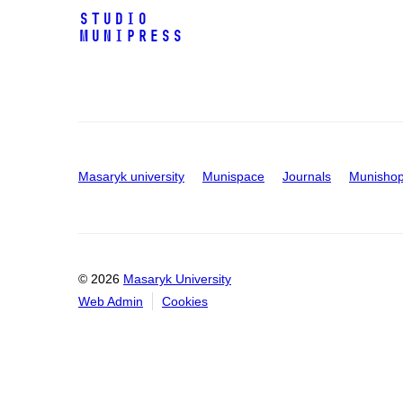
Studio
Munipress
Masaryk university
Munispace
Journals
Munisho
© 2026
Masaryk University
Web Admin
Cookies