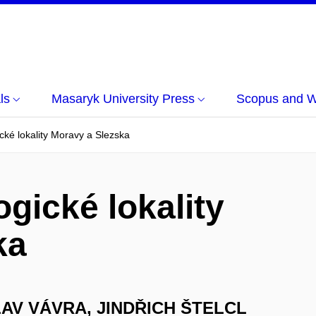
ls
Masaryk University Press
Scopus and 
ké lokality Moravy a Slezska
gické lokality
ka
AV VÁVRA, JINDŘICH ŠTELCL