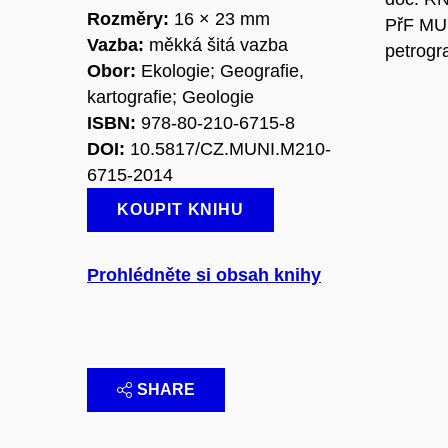
Rozměry:
16 × 23 mm
PřF MU 
Vazba:
měkká šitá vazba
petrogr
Obor:
Ekologie; Geografie,
kartografie; Geologie
ISBN:
978-80-210-6715-8
DOI:
10.5817/CZ.MUNI.M210-
6715-2014
KOUPIT KNIHU
Prohlédněte si obsah knihy
SHARE