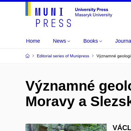
Home
News
Books
Journa
Editorial series of Munipress
Významné geologic
Významné geolo
Moravy a Slezs
VÁCL