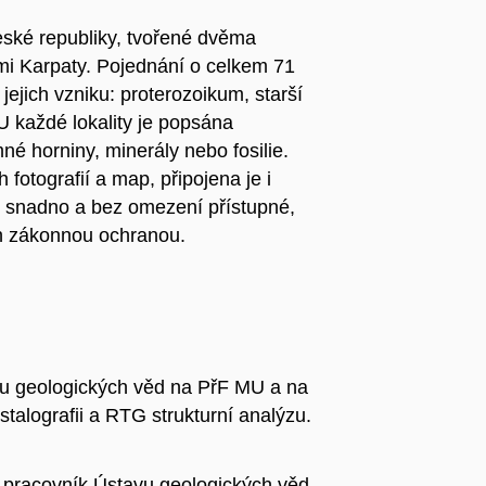
České republiky, tvořené dvěma
i Karpaty. Pojednání o celkem 71
 jejich vzniku: proterozoikum, starší
 každé lokality je popsána
né horniny, minerály nebo fosilie.
otografií a map, připojena je i
ou snadno a bez omezení přístupné,
ch zákonnou ochranou.
vu geologických věd na PřF MU a na
stalografii a RTG strukturní analýzu.
ý pracovník Ústavu geologických věd