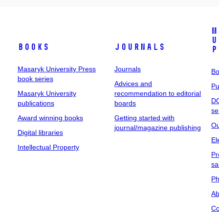
M
U
Books
Journals
P
Masaryk University Press
Journals
Bo
book series
Advices and
Pu
Masaryk University
recommendation to editorial
DO
publications
boards
se
Award winning books
Getting started with
Ou
journal/magazine publishing
Digital libraries
El
Intellectual Property
Pr
sa
Ph
Ab
Co