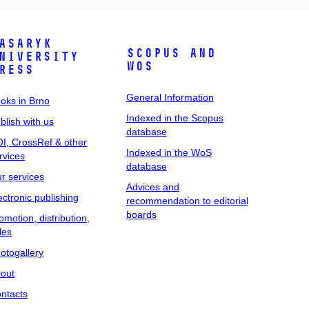
asaryk
Scopus and
niversity
WoS
ress
General Information
oks in Brno
Indexed in the Scopus
blish with us
database
I, CrossRef & other
Indexed in the WoS
rvices
database
r services
Advices and
ectronic publishing
recommendation to editorial
boards
omotion, distribution,
les
otogallery
out
ntacts