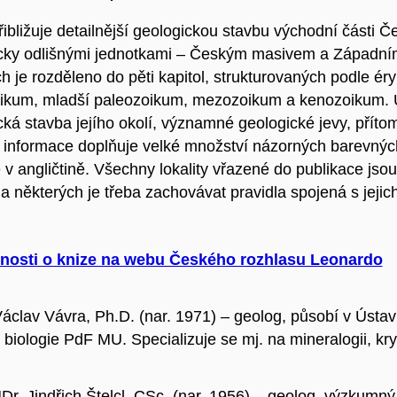
řibližuje detailnější geologickou stavbu východní části 
cky odlišnými jednotkami – Českým masivem a Západním
ch je rozděleno do pěti kapitol, strukturovaných podle éry
ikum, mladší paleozoikum, mezozoikum a kenozoikum. U
ká stavba jejího okolí, významné geologické jevy, přítom
 informace doplňuje velké množství názorných barevných f
 v angličtině. Všechny lokality vřazené do publikace js
a některých je třeba zachovávat pravidla spojená s jeji
nosti o knize na webu Českého rozhlasu Leonardo
áclav Vávra, Ph.D. (nar. 1971) – geolog, působí v Ústa
biologie PdF MU. Specializuje se mj. na mineralogii, kry
Dr. Jindřich Štelcl, CSc. (nar. 1956) – geolog, výzkumn