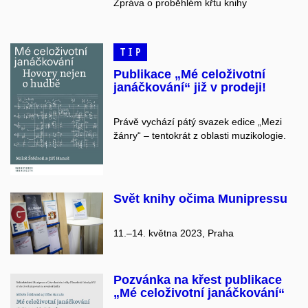
Zpráva o proběhlém křtu knihy
TIP
Publikace „Mé celoživotní
janáčkování“ již v prodeji!
Právě vychází pátý svazek edice „Mezi
žánry“ – tentokrát z oblasti muzikologie.
Svět knihy očima Munipressu
11.–14. května 2023, Praha
Pozvánka na křest publikace
„Mé celoživotní janáčkování“