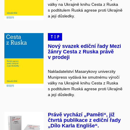
války na Ukrajině knihu Cesta z Ruska
s podtitulem Ruská agrese proti Ukrajině
a její důsledky.
TIP
Nový svazek ediční řady Mezi
žánry Cesta z Ruska právě
v prodeji
Nakladatelství Masarykovy univerzity
Munipress vydává ke smutnému výročí
války na Ukrajině knihu Cesta z Ruska
s podtitulem Ruská agrese proti Ukrajině
a její důsledky.
Právě vychází „Paměti“, již
čtvrtá publikace z ediční řady
„Dílo Karla Engliše“.