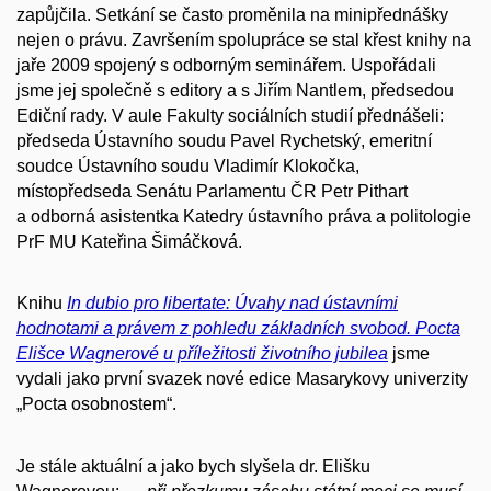
zapůjčila. Setkání se často proměnila na minipřednášky
nejen o právu. Završením spolupráce se stal křest knihy na
jaře 2009 spojený s odborným seminářem. Uspořádali
jsme jej společně s editory a s Jiřím Nantlem, předsedou
Ediční rady. V aule Fakulty sociálních studií přednášeli:
předseda Ústavního soudu Pavel Rychetský, emeritní
soudce Ústavního soudu Vladimír Klokočka,
místopředseda Senátu Parlamentu ČR Petr Pithart
a odborná asistentka Katedry ústavního práva a politologie
PrF MU Kateřina Šimáčková.
Knihu
In dubio pro libertate
: Úvahy nad ústavními
hodnotami a právem z pohledu základních svobod. Pocta
Elišce Wagnerové u příležitosti životního jubilea
jsme
vydali jako první svazek nové edice Masarykovy univerzity
„Pocta osobnostem“.
Je stále aktuální a jako bych slyšela dr. Elišku