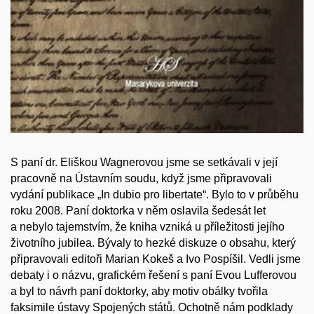
S paní dr. Eliškou Wagnerovou jsme se setkávali v její
pracovně na Ústavním soudu, když jsme připravovali
vydání publikace „In dubio pro libertate“. Bylo to v průběhu
roku 2008. Paní doktorka v něm oslavila šedesát let
a nebylo tajemstvím, že kniha vzniká u příležitosti jejího
životního jubilea. Bývaly to hezké diskuze o obsahu, který
připravovali editoři Marian Kokeš a Ivo Pospíšil. Vedli jsme
debaty i o názvu, grafickém řešení s paní Evou Lufferovou
a byl to návrh paní doktorky, aby motiv obálky tvořila
faksimile ústavy Spojených států. Ochotně nám podklady