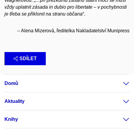
Wagnerovou: „
…p
ři přezkumu zásahu státní moci se musí
vždy uplatnit zásada in dubio pro libertate –
v pochybnosti
je třeba se přiklonit na stranu občana
“.
-- Alena Mizerová, ředitelka Nakladatelství Munipress
SDÍLET
Domů
Aktuality
Knihy