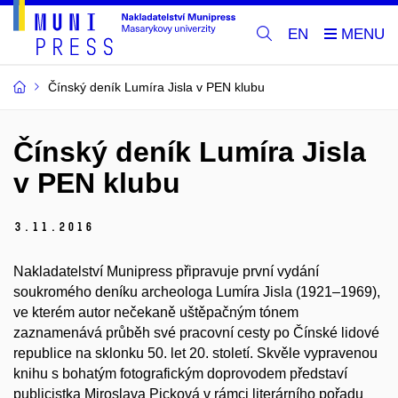
EN
Čínský deník Lumíra Jisla v PEN klubu
Čínský deník Lumíra Jisla
v PEN klubu
3.
11.
2016
Nakladatelství Munipress připravuje první vydání
soukromého deníku archeologa Lumíra Jisla (1921–1969),
ve kterém autor nečekaně uštěpačným tónem
zaznamenává průběh své pracovní cesty po Čínské lidové
republice na sklonku 50. let 20. století. Skvěle vypravenou
knihu s bohatým fotografickým doprovodem představí
publicistka Miroslava Picková v rámci literárního pořadu