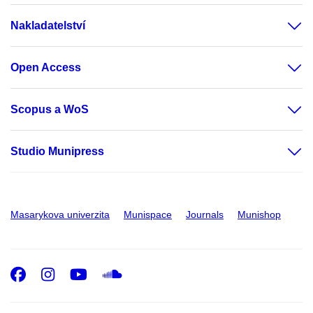
Nakladatelství
Open Access
Scopus a WoS
Studio Munipress
Masarykova univerzita
Munispace
Journals
Munishop
Facebook
Instagram
Youtube
SoundCloud